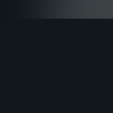
Terms and conditions
Privacy Policy
Sign up
Login
Fatto da STTEFANO CUTTINI - Assistenza telefonica
disponibile al numero +39 0432 184 0001 (Ext. 1) | dal
lunedì al venerdì (Dalle ore 17:00 alle ore 20:00), sabato e
domenica (Dalle 8:00 alle 13:00 e dalle 16:00 alle 20:00)
Assistenza via e-mail: help@la0.it | contestazioni/reclami