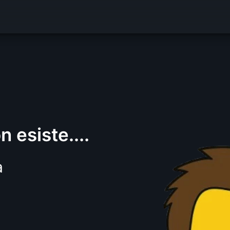
 esiste....
a