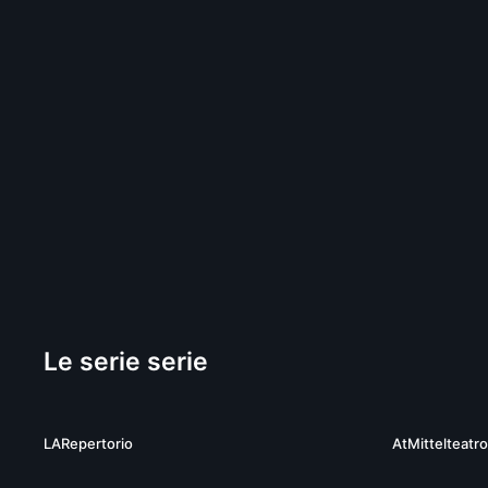
Le serie serie
01:32:25
LARepertorio
AtMittelteatro